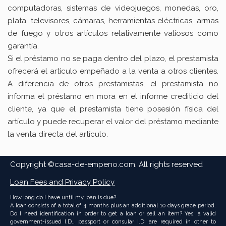
computadoras, sistemas de videojuegos, monedas, oro,
plata, televisores, cámaras, herramientas eléctricas, armas
de fuego y otros artículos relativamente valiosos como
garantía.
Si el préstamo no se paga dentro del plazo, el prestamista
ofrecerá el artículo empeñado a la venta a otros clientes.
A diferencia de otros prestamistas, el prestamista no
informa el préstamo en mora en el informe crediticio del
cliente, ya que el prestamista tiene posesión física del
artículo y puede recuperar el valor del préstamo mediante
la venta directa del artículo.
Copyright ©casa-de-empeno.com. All rights reserved
Loan Fees and Privacy Policy
How long do I have until my loan is due?
A loan consists of a total of 4 months plus an additional 10 days grace period.
Do I need identification in order to get a loan or sell an item? Yes, a valid
government-issued I.D., passport or consular I.D. are required in other to