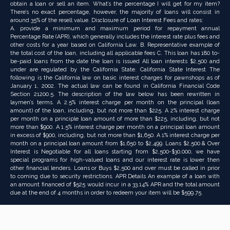
obtain a loan or sell an item. What’s the percentage I will get for my item?
There’s no exact percentage, however, the majority of loans will consist in
around 35% of the resell value. Disclosure of Loan Interest Fees and rates:
A. provide a minimum and maximum period for repayment annual
Percentage Rate (APR), which generally includes the interest rate plus fees and
other costs for a year based on California Law. B. Representative example of
the total cost of the loan, including all applicable fees C. This loan has 180 to-
be-paid loans from the date the loan is issued All loan interests $2,500 and
under are regulated by the California State. California State Interest The
following is the California law on basic interest charges for pawnshops as of
January 1, 2002. The actual law can be found in California Financial Code
Section 21200.5. The description of the law below has been rewritten in
laymen’s terms. A 2.5% interest charge per month on the principal (loan
amount) of the loan, including, but not more than $225. A 2% interest charge
per month on a principle loan amount of more than $225, including, but not
more than $900. A 1.5% interest charge per month on a principal loan amount
in excess of $900, including, but not more than $1,650. A 1% interest charge per
month on a principal loan amount from $1,650 to $2,499. Loans $2,500 & Over
Interest is Negotiable for all loans starting from $2,500-$30,000, we have
special programs for high-valued loans and our interest rate is lower then
other financial lenders. Loans or Buys $2,500 and over must be called in prior
to coming due to security restrictions. APR Details An example of a loan with
an amount financed of $525 would incur in a 33.14% APR and the total amount
due at the end of 4 months in order to redeem your item will be $599.75.