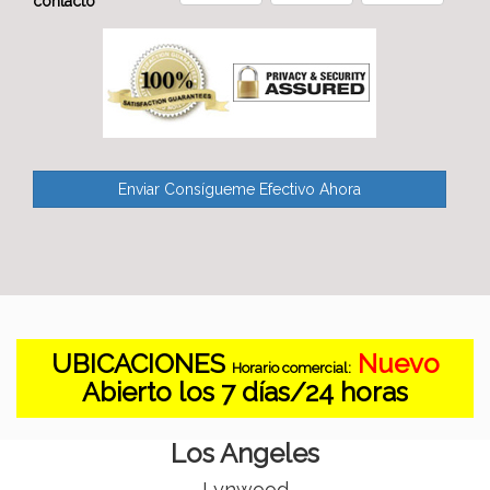
contacto
UBICACIONES
Nuevo
Horario comercial:
Abierto los 7 días/24 horas
Los Angeles
Lynwood